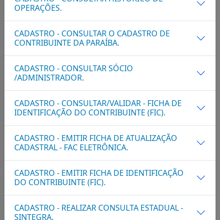
OPERAÇÕES.
Serviços mais acessados
CADASTRO - CONSULTAR O CADASTRO DE
CONTRIBUINTE DA PARAÍBA.
CONSULTAR DÉB....
CADASTRO - CONSULTAR SÓCIO
/ADMINISTRADOR.
EMITIR DE CER....
CADASTRO - CONSULTAR/VALIDAR - FICHA DE
IDENTIFICAÇÃO DO CONTRIBUINTE (FIC).
NOTA FISCAL E....
CADASTRO - EMITIR FICHA DE ATUALIZAÇÃO
CADASTRAL - FAC ELETRÔNICA.
EMITIR DOCUME....
CADASTRO - EMITIR FICHA DE IDENTIFICAÇÃO
DO CONTRIBUINTE (FIC).
EMITIR DE CER....
CADASTRO - REALIZAR CONSULTA ESTADUAL -
SINTEGRA.