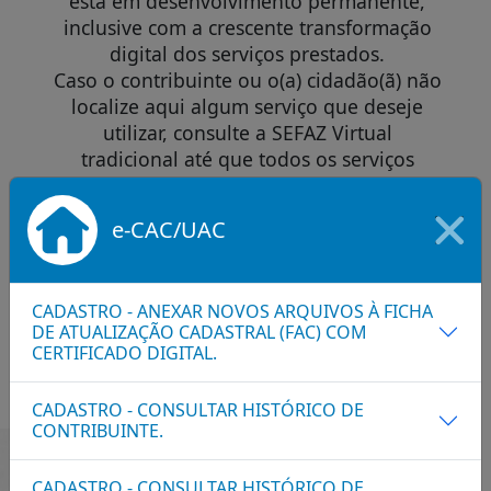
está em desenvolvimento permanente,
inclusive com a crescente transformação
digital dos serviços prestados.
Caso o contribuinte ou o(a) cidadão(ã) não
localize aqui algum serviço que deseje
utilizar, consulte a SEFAZ Virtual
tradicional até que todos os serviços
tenham migrado para a nova plataforma.
e-CAC/UAC
Acessar Carta de Serviços ao Usuário
CADASTRO - ANEXAR NOVOS ARQUIVOS À FICHA
DE ATUALIZAÇÃO CADASTRAL (FAC) COM
CERTIFICADO DIGITAL.
CADASTRO - CONSULTAR HISTÓRICO DE
CONTRIBUINTE.
CADASTRO - CONSULTAR HISTÓRICO DE