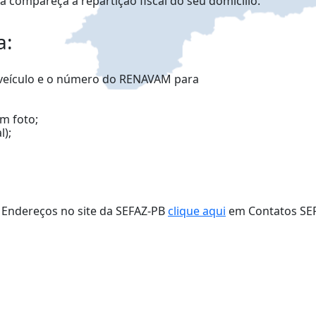
a compareça à repartição fiscal do seu domicílio.
a:
 veículo e o número do RENAVAM para
m foto;
l);
. Endereços no site da SEFAZ-PB
clique aqui
em Contatos SE