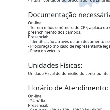
- Titular, contador ou procurador da Empres
Documentação necessári
On-line:
- Ter em mãos o número do CPF, a placa do
preenchimento dos campos.
Presencial:
- Identificação através de um documento co
- Procuração (no caso de representante lega
- Placa do veículo.
Unidades Físicas:
Unidade Fiscal do domicílio do contribuinte
Horário de Atendimento:
On-line:
- 24 h/dia.
Presencial:
- Seg. à sex. (8h às 12h - 13h30 às 16h30).